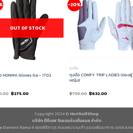
%
-20%
OUT OF STOCK
อ
ถุงมือ
ถุงมือ COMFY TRIP LADIES (ของผู้
ือ HONMA Gloves Ga – 1702
หญิง)
0.00
฿
275.00
฿
790.00
฿
632.00
Copyright 2024 ©
HotGolfShop
บริษัท ทีทีเอฟ อินเตอร์เนชั่นแนล จำกัด
e Element Rama 9 ซอยศิริถาวร ถนนพระรามเก้า แขวงพัฒนาการ เขตสวนห