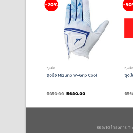
-20%
-50
ถุงมือ
ถุงมื
น One Size Glove+
ถุงมือ Mizuno W-Grip Cool
ถุงม
.00
฿
850.00
฿
680.00
฿
55
365/10 โครงการ Th