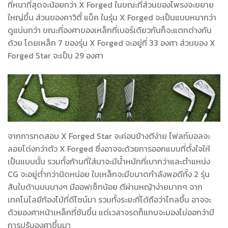
ที่หนาที่สุดจะน้อยกว่า X Forged ในขณะที่ส่วนของโพรงจะขยาย
ใหญ่ขึ้น ส่วนของคาวิตี้ แบ็ค ในรุ่น X Forged จะเป็นแบบหนากว่า
ดูแน่นกว่า ขณะที่องศาของเหล็กที่เบอร์เดียวกันก็จะแตกต่างกัน
ด้วย โดยเหล็ก 7 ของรุ่น X Forged จะอยู่ที่ 33 องศา ส่วนของ X
Forged Star จะเป็น 29 องศา
จากการทดสอบ X Forged Star จะค่อนข้างตีง่าย ไฟลท์บอลจะ
ลอยโด่งกว่าตัว X Forged ซึ่งอาจจะด้วยการออกแบบที่ตั้งใจให้
เป็นแบบนั้น รวมทั้งก้านที่ใส่มาจะมีน้ำหนักที่เบากว่าและตำแหน่ง
CG จะอยู่ต่ำกว่านิดหน่อย ใบเหล็กจะมีขนาดกำลังพอดีทั้ง 2 รุ่น
สันใบด้านบนบางๆ มีออฟเซ็ทน้อย ตีผ่านหญ้าง่ายมากๆ จาก
เทคโนโลยีท้องไม้ที่ดีไซน์มา รวมทั้งระยะที่ได้ถือว่าไกลขึ้น อาจจะ
ด้วยองศาหน้าเหล็กที่ชันขึ้น แต่เวลาจรดก็แทบจะมองไม่ออกว่ามี
การปรับองศาขึ้นมา