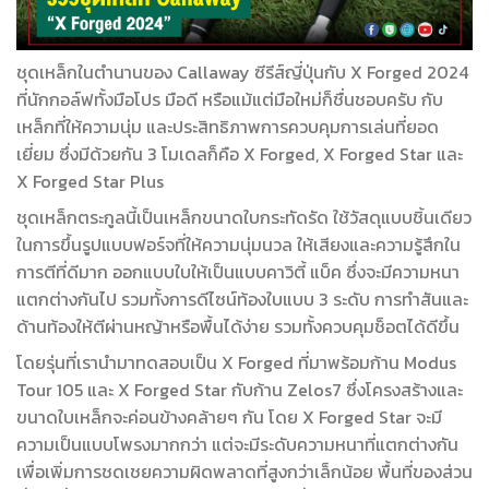
ชุดเหล็กในตำนานของ Callaway ซีรีส์ญี่ปุ่นกับ X Forged 2024
ที่นักกอล์ฟทั้งมือโปร มือดี หรือแม้แต่มือใหม่ก็ชื่นชอบครับ กับ
เหล็กที่ให้ความนุ่ม และประสิทธิภาพการควบคุมการเล่นที่ยอด
เยี่ยม ซึ่งมีด้วยกัน 3 โมเดลก็คือ X Forged, X Forged Star และ
X Forged Star Plus
ชุดเหล็กตระกูลนี้เป็นเหล็กขนาดใบกระทัดรัด ใช้วัสดุแบบชิ้นเดียว
ในการขึ้นรูปแบบฟอร์จที่ให้ความนุ่มนวล ให้เสียงและความรู้สึกใน
การตีที่ดีมาก ออกแบบใบให้เป็นแบบคาวิตี้ แบ็ค ซึ่งจะมีความหนา
แตกต่างกันไป รวมทั้งการดีไซน์ท้องใบแบบ 3 ระดับ การทำสันและ
ด้านท้องให้ตีผ่านหญ้าหรือพื้นได้ง่าย รวมทั้งควบคุมช็อตได้ดีขึ้น
โดยรุ่นที่เรานำมาทดสอบเป็น X Forged ที่มาพร้อมก้าน Modus
Tour 105 และ X Forged Star กับก้าน Zelos7 ซึ่งโครงสร้างและ
ขนาดใบเหล็กจะค่อนข้างคล้ายๆ กัน โดย X Forged Star จะมี
ความเป็นแบบโพรงมากกว่า แต่จะมีระดับความหนาที่แตกต่างกัน
เพื่อเพิ่มการชดเชยความผิดพลาดที่สูงกว่าเล็กน้อย พื้นที่ของส่วน